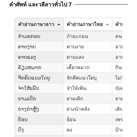
คำศัพท์ และวลีลาวทั่วไป 7
คำอ่านภาษาลาว
คำอ่านภาษาไทย
คำแปลภา
ກຳມະກອນ
กำมะกอน
คนงาน, 
ຄາບງາຍ
คาบงาย
อาหารมื้ื้อ
ຄາບແລງ
ดาบแลง
อาหารมื้อ
ຄ້ຽວຫມາກ
เคี้ยวหมาก
กินหมากกิ
ຈັກຄຶດແນວໃດບຸ
จักคึดแนวใดบุ
ไม่รู้คิดอย
ຈຳໃຫ້ເພິ່ນ
จำให้เพิ่น
บังคับให้ท
ຍາມເດີກ
ยามเดิก
ยามดึก
ຍ່າງນຳຫຼັງ
ย่างนำหลัง
เดินตามหล
ຍ້ອນ
ย้อน
เพราะว่า
ດົງ
ดง
ป้าตง