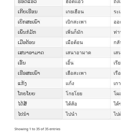
ຮອດແອວ
ฮอดแอว
ถึงเอว
ເກີຍເຮືອນ
เกยเฮือน
ระเบียงบ้
ເບິກສະເພົາ
เบิกสะเพา
ออกเรือส
ເພິ່ນກໍມັກ
เพิ่นก็มัก
ท่านก็ชอ
ເມືອຕ້ອນ
เมือต้อน
กลับไปฝา
ເສນາອາມາດ
เสนาอามาด
เสนาอำมา
ເອິ້ນ
เอิ้น
เรียก
ເຮືອສະເພົາ
เฮือสะเพา
เรือสำเภา
ແກ້ງ
แก้ง
เกาะแก่ง
ໂກຍໂຍຍ
โกยโยย
โผล่มา
ໄດ້ສໍ້
ได้ส้อ
ได้ซักไซ้
ໄປນຳ
ไปนำ
ไปด้วย
Showing 1 to 35 of 35 entries