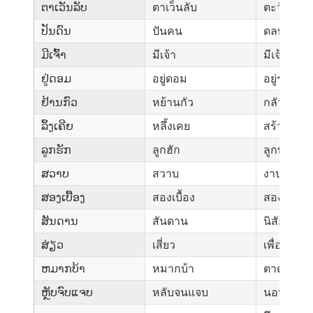
ຕາເວັນລັບ
ตาเว็นลับ
ตะวันตกด
ປັນດົນ
ปันคน
ดลบันดาล
ມີເຈົ້າ
มีเจ้า
มีเจ้านาย
ຢູ່ດອມ
อยู่ดอม
อยู่ร่วม
ຢ້ານກົວ
หย้านกัว
กลัว
ລຶ້ງເຄີຍ
หลึ้งเคย
สร้างความ
ລູກຮັກ
ลูกฮัก
ลูกบุญธร
ສວາບ
สวาบ
งาบ, กัด, ฮ
ສອງເບື້ອງ
สองเบื้อง
สองข้าง
ສັນດານ
สันดาน
นิสัย, คว
ສ່ຽວ
เสี่ยว
เพื่อนสนิท
ຫມາກບ້າ
หมากบ้า
ตาตุ่มข้อเ
ຫຼັບຈົບແຈບ
หลับจนแจบ
นอนหลับส