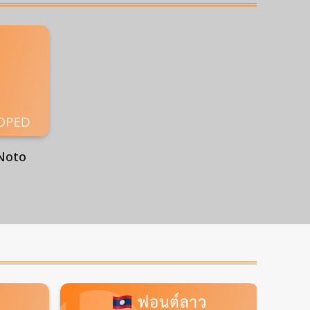
(Noto