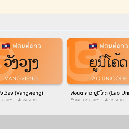
ังเวียง (Vangvieng)
ฟอนต์ ลาว ยูนิโคด (Lao U
ค. 4, 2025
254
VIEWS
อัพเดท:
ต.ค. 4, 2025
193
VIEWS