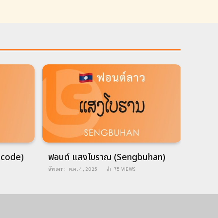
nicode)
ฟอนต์ แสงโบราณ (Sengbuhan)
ฟอนต
อัพเดท:
ต.ค. 4, 2025
75
VIEWS
อัพเดท: