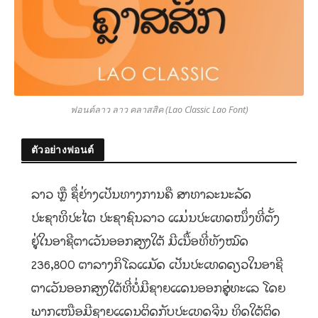
ฟอนต์ลาว ลาว คลาสสิค (Lao Classic Lao Font)
ตัวอย่างฟอนต์
ລາວ ຫຼື ຊື່ຢ່າງເປັນທາງການຄື ສາທາລະນະລັດ
ປະຊາທິປະໄຕ ປະຊາຊົນລາວ ແມ່ນປະເທດໜຶ່ງທີ່ຕັ້ງ
ຢູ່ໃນອາຊີຕາເວັນອອກສຽງໃຕ້ ມີເນື້ອທີ່ທັງໝົດ
236,800 ຕາລາງກິໂລແມັດ ເປັນປະເທດດຽວໃນອາຊີ
ຕາເວັນອອກສຽງໃຕ້ທີ່ບໍ່ມີຊາຍແດນອອກສູ່ທະເລ ໂດຍ
ພາກເໜືອມີຊາຍແດນຕິດກັບປະເທດຈີນ ທິດໃຕ້ຕິດ