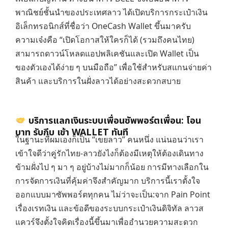
พาณิชย์ชั้นนำของประเทศลาว ได้เปิดบริการกระเป๋าเงิน
อิเล็กทรอนิกส์ที่ชื่อว่า OneCash Wallet ขึ้นมาครับ
ความเจ๋งคือ “เปิดโอกาสให้ใครก็ได้ (รวมถึงคนไทย)
สามารถดาวน์โหลดแอปพลิเคชันและเปิด Wallet เป็น
ของตัวเองได้ง่าย ๆ บนมือถือ” เพื่อใช้สำหรับสแกนจ่ายค่า
สินค้า และบริการในฝั่งลาวได้อย่างสะดวกสบาย
บริการแลกเงินระบบเพื่อนซัพพอร์ตเพื่อน: โอน
บาท รับกีบ เข้า WALLET ทันที
ในฐานะที่ผมเองก็เป็น “เขยลาว” คนหนึ่ง แน่นอนว่าเรา
เข้าใจดีว่าคู่รักไทย-ลาวยังไงก็ต้องมีเหตุให้ต้องเดินทาง
ข้ามฝั่งไป ๆ มา ๆ อยู่บ้างไม่มากก็น้อย การมีทางเลือกใน
การจัดการเงินที่คุ้มค่าจึงสำคัญมาก บริการนี้เราตั้งใจ
ออกแบบมาซัพพอร์ตทุกคน ไม่ว่าจะเป็น:จาก Pain Point
เรื่องเรทเงิน และข้อดีของระบบกระเป๋าเงินดิจิทัล ลาวส
แควร์จึงตั้งใจคิดเรื่องนี้ขึ้นมาเพื่ออำนวยความสะดวก