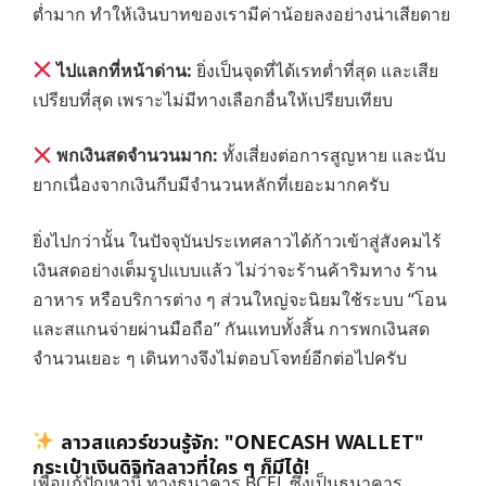
ต่ำมาก ทำให้เงินบาทของเรามีค่าน้อยลงอย่างน่าเสียดาย
ไปแลกที่หน้าด่าน:
ยิ่งเป็นจุดที่ได้เรทต่ำที่สุด และเสีย
เปรียบที่สุด เพราะไม่มีทางเลือกอื่นให้เปรียบเทียบ
พกเงินสดจำนวนมาก:
ทั้งเสี่ยงต่อการสูญหาย และนับ
ยากเนื่องจากเงินกีบมีจำนวนหลักที่เยอะมากครับ
ยิ่งไปกว่านั้น ในปัจจุบันประเทศลาวได้ก้าวเข้าสู่สังคมไร้
เงินสดอย่างเต็มรูปแบบแล้ว ไม่ว่าจะร้านค้าริมทาง ร้าน
อาหาร หรือบริการต่าง ๆ ส่วนใหญ่จะนิยมใช้ระบบ “โอน
และสแกนจ่ายผ่านมือถือ” กันแทบทั้งสิ้น การพกเงินสด
จำนวนเยอะ ๆ เดินทางจึงไม่ตอบโจทย์อีกต่อไปครับ
ลาวสแควร์ชวนรู้จัก: "ONECASH WALLET"
กระเป๋าเงินดิจิทัลลาวที่ใคร ๆ ก็มีได้!
เพื่อแก้ปัญหานี้ ทางธนาคาร BCEL ซึ่งเป็นธนาคาร