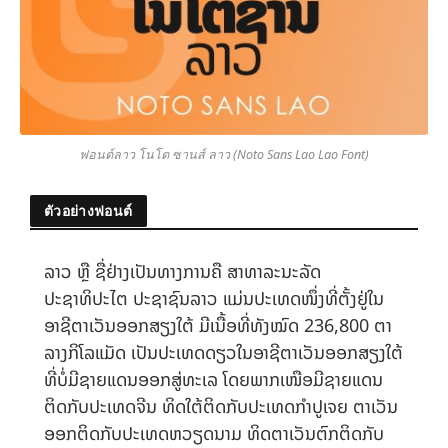
ฟอนต์ลาว โนโต ซานส์ ลาว (Noto Sans Lao Lao Font)
ตัวอย่างฟอนต์
ລາວ ຫຼື ຊື່ຢ່າງເປັນທາງການຄື ສາທາລະນະລັດ
ປະຊາທິປະໄຕ ປະຊາຊົນລາວ ແມ່ນປະເທດໜຶ່ງທີ່ຕັ້ງຢູ່ໃນ
ອາຊີຕາເວັນອອກສຽງໃຕ້ ມີເນື້ອທີ່ທັງໝົດ 236,800 ຕາ
ລາງກິໂລແມັດ ເປັນປະເທດດຽວໃນອາຊີຕາເວັນອອກສຽງໃຕ້
ທີ່ບໍ່ມີຊາຍແດນອອກສູ່ທະເລ ໂດຍພາກເໜືອມີຊາຍແດນ
ຕິດກັບປະເທດຈີນ ທິດໃຕ້ຕິດກັບປະເທດກຳປູເຈຍ ຕາເວັນ
ອອກຕິດກັບປະເທດຫວຽດນາມ ທິດຕາເວັນຕົກຕິດກັບ