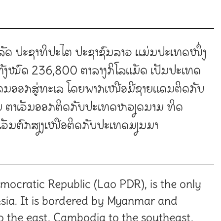
ນະລັດ ປະຊາທິປະໄຕ ປະຊາຊົນລາວ ແມ່ນປະເທດໜຶ່ງ
້ອທີ່ທັງໝົດ 236,800 ຕາລາງກິໂລແມັດ ເປັນປະເທດ
າຍແດນອອກສູ່ທະເລ ໂດຍພາກເໜືອມີຊາຍແດນຕິດກັບ
ຈຍ ຕາເວັນອອກຕິດກັບປະເທດຫວຽດນາມ ທິດ
ເວັນຕົກສຽງເໜືອຕິດກັບປະເທດມຽນມາ
emocratic Republic (Lao PDR), is the only
sia. It is bordered by Myanmar and
o the east, Cambodia to the southeast,