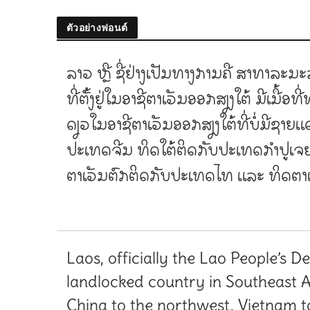
ตัวอย่างฟอนต์
ລາວ ຫຼື ຊື່ຢ່າງເປັນທາງການຄື ສາທາລະ
ທີ່ຕັ້ງຢູ່ໃນອາຊີຕາເວັນອອກສຽງໃຕ້ ມີເນື
ດຽວໃນອາຊີຕາເວັນອອກສຽງໃຕ້ທີ່ບໍ່ມີຊ
ປະເທດຈີນ ທິດໃຕ້ຕິດກັບປະເທດກຳປູເ
ຕາເວັນຕົກຕິດກັບປະເທດໄທ ແລະ ທິດຕາ
Laos, officially the Lao People’s D
landlocked country in Southeast A
China to the northwest, Vietnam t