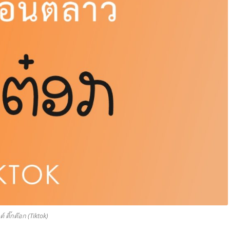
์ ติ๊กต๊อก (Tiktok)