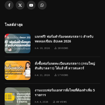
Facebook
X
YouTube
WhatsApp
(Twitter)
โพสต์ล่าสุด
แจกฟรี! ฟอร์มคำร้องจดสมรสลาว สำหรับ
ทดลองเขียน อัปเดต 2026
ก.ค. 19, 2026
28
VIEWS
สั่งซื้อฟอร์มจดทะเบียนสมรสลาว (กรมใหญ่
สันติบาลลาว) ได้แล้วที่ ลาวสแควร์
ก.ค. 11, 2026
17
VIEWS
งานแบบฟอร์มเอกสารฝั่งไทยที่ต้องทำเพิ่ม 5
รายการ
ก.ค. 4, 2026
48
VIEWS