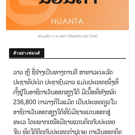
ฟอนต์ลาว นวลตา (Nuanta Lao Font)
ตัวอย่างฟอนต์
ລາວ ຫຼື ຊື່ຢ່າງເປັນທາງການຄື ສາທາລະນະລັດ
ປະຊາທິປະໄຕ ປະຊາຊົນລາວ ແມ່ນປະເທດໜຶ່ງທີ່
ຕັ້ງຢູ່ໃນອາຊີຕາເວັນອອກສຽງໃຕ້ ມີເນື້ອທີ່ທັງໝົດ
236,800 ຕາລາງກິໂລແມັດ ເປັນປະເທດດຽວໃນ
ອາຊີຕາເວັນອອກສຽງໃຕ້ທີ່ບໍ່ມີຊາຍແດນອອກສູ່
ທະເລ ໂດຍພາກເໜືອມີຊາຍແດນຕິດກັບປະເທດ
ຈີນ ທິດໃຕ້ຕິດກັບປະເທດກຳປູເຈຍ ຕາເວັນອອກຕິດ