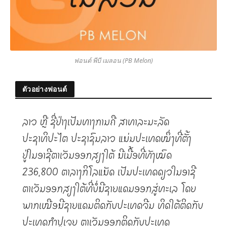
ฟอนต์ พีบี เมลอน (PB Melon)
ตัวอย่างฟอนต์
ລາວ ຫຼື ຊື່ຢ່າງເປັນທາງການຄື ສາທາລະນະລັດ
ປະຊາທິປະໄຕ ປະຊາຊົນລາວ ແມ່ນປະເທດໜຶ່ງທີ່ຕັ້ງ
ຢູ່ໃນອາຊີຕາເວັນອອກສຽງໃຕ້ ມີເນື້ອທີ່ທັງໝົດ
236,800 ຕາລາງກິໂລແມັດ ເປັນປະເທດດຽວໃນອາຊີ
ຕາເວັນອອກສຽງໃຕ້ທີ່ບໍ່ມີຊາຍແດນອອກສູ່ທະເລ ໂດຍ
ພາກເໜືອມີຊາຍແດນຕິດກັບປະເທດຈີນ ທິດໃຕ້ຕິດກັບ
ປະເທດກຳປູເຈຍ ຕາເວັນອອກຕິດກັບປະເທດ