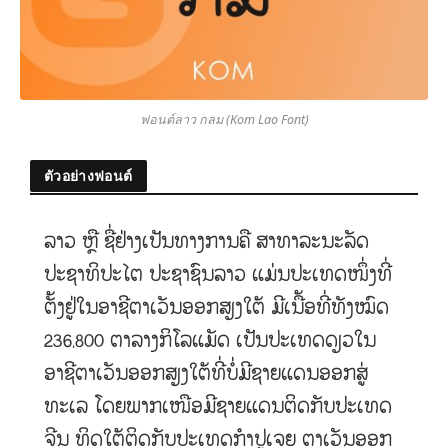
ฟอนต์ลาว กลม (Kom Lao Font)
ตัวอย่างฟอนต์
ລາວ ຫຼື ຊື່ຢ່າງເປັນທາງການຄື ສາທາລະນະລັດ
ປະຊາທິປະໄຕ ປະຊາຊົນລາວ ແມ່ນປະເທດໜຶ່ງທີ່
ຕັ້ງຢູ່ໃນອາຊີຕາເວັນອອກສຽງໃຕ້ ມີເນື້ອທີ່ທັງໝົດ
236,800 ຕາລາງກິໂລແມັດ ເປັນປະເທດດຽວໃນ
ອາຊີຕາເວັນອອກສຽງໃຕ້ທີ່ບໍ່ມີຊາຍແດນອອກສູ່
ທະເລ ໂດຍພາກເໜືອມີຊາຍແດນຕິດກັບປະເທດ
ຈີນ ທິດໃຕ້ຕິດກັບປະເທດກຳປູເຈຍ ຕາເວັນອອກ