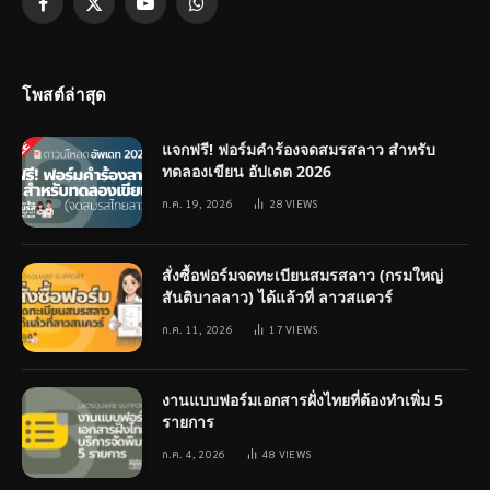
Facebook
X
YouTube
WhatsApp
(Twitter)
โพสต์ล่าสุด
แจกฟรี! ฟอร์มคำร้องจดสมรสลาว สำหรับ
ทดลองเขียน อัปเดต 2026
ก.ค. 19, 2026
28
VIEWS
สั่งซื้อฟอร์มจดทะเบียนสมรสลาว (กรมใหญ่
สันติบาลลาว) ได้แล้วที่ ลาวสแควร์
ก.ค. 11, 2026
17
VIEWS
งานแบบฟอร์มเอกสารฝั่งไทยที่ต้องทำเพิ่ม 5
รายการ
ก.ค. 4, 2026
48
VIEWS