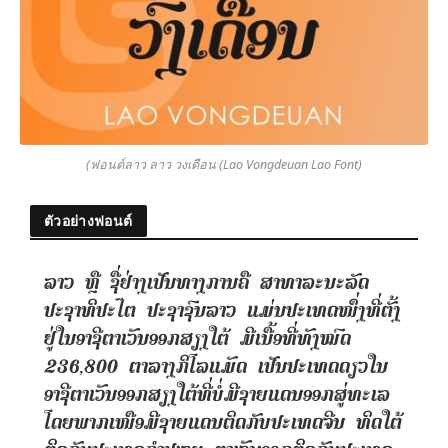
(ฟอนต์ลาว ลาว วงเดือน (Lao Vongdeuan Lao Font)
ตัวอย่างฟอนต์
ລາວ ຫຼື ຊື່ຢ່າງເປັນທາງການຄື ສາທາລະນະລັດ
ປະຊາທິປະໄຕ ປະຊາຊົນລາວ ແມ່ນປະເທດໜຶ່ງທີ່ຕັ້ງ
ຢູ່ໃນອາຊີຕາເວັນອອກສຽງໃຕ້ ມີເນື້ອທີ່ທັງໝົດ
236,800 ຕາລາງກິໂລແມັດ ເປັນປະເທດດຽວໃນ
ອາຊີຕາເວັນອອກສຽງໃຕ້ທີ່ບໍ່ມີຊາຍແດນອອກສູ່ທະເລ
ໂດຍພາກເໜືອມີຊາຍແດນຕິດກັບປະເທດຈີນ ທິດໃຕ້