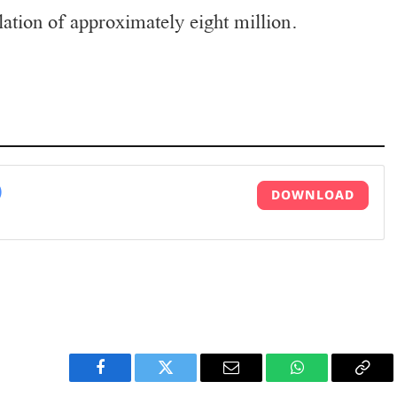
ation of approximately eight million.
)
DOWNLOAD
Facebook
Twitter
Email
WhatsApp
Copy