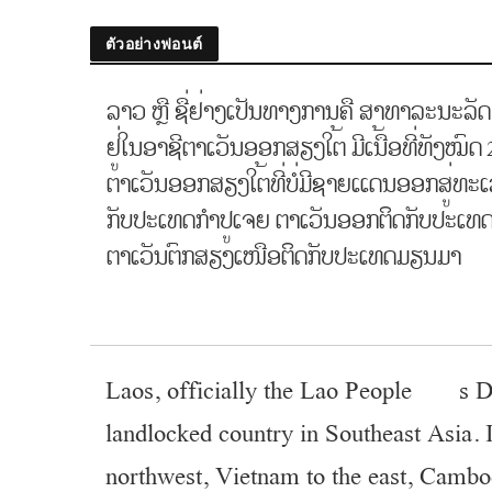
ตัวอย่างฟอนต์
ລາວ ຫຼື ຊື່ຢ່າງເປັນທາງການຄື ສາທາລະນະລັ
ຢູ່ໃນອາຊີຕາເວັນອອກສຽງໃຕ້ ມີເນື້ອທີ່ທັງໝ
ຕາເວັນອອກສຽງໃຕ້ທີ່ບໍ່ມີຊາຍແດນອອກສູ່ທະ
ກັບປະເທດກຳປູເຈຍ ຕາເວັນອອກຕິດກັບປະເທ
ຕາເວັນຕົກສຽງເໜືອຕິດກັບປະເທດມຽນມາ
Laos, officially the Lao People’s De
landlocked country in Southeast Asia.
northwest, Vietnam to the east, Cambod