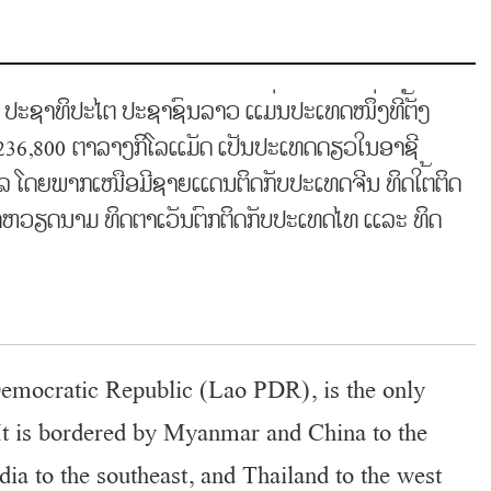
ດ ປະຊາທິປະໄຕ ປະຊາຊົນລາວ ແມ່ນປະເທດໜຶ່ງທີ່ຕັ້ງ
ົດ 236,800 ຕາລາງກິໂລແມັດ ເປັນປະເທດດຽວໃນອາຊີ
ເລ ໂດຍພາກເໜືອມີຊາຍແດນຕິດກັບປະເທດຈີນ ທິດໃຕ້ຕິດ
ດຫວຽດນາມ ທິດຕາເວັນຕົກຕິດກັບປະເທດໄທ ແລະ ທິດ
mocratic Republic (Lao PDR), is the only
 It is bordered by Myanmar and China to the
ia to the southeast, and Thailand to the west