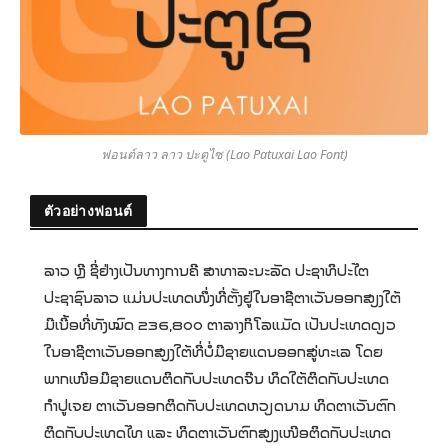
ฟอนต์ลาว ลาว ปะตูไซ (Lao Patuxai Lao Font)
ตัวอย่างฟอนต์
ລາວ ຫຼື ຊື່ຢ່າງເປັນທາງການຄື ສາທາລະນະລັດ ປະຊາທິປະໄຕ
ປະຊາຊົນລາວ ແມ່ນປະເທດໜຶ່ງທີ່ຕັ້ງຢູ່ໃນອາຊີຕາເວັນອອກສຽງໃຕ້
ມີເນື້ອທີ່ທັງໝົດ 236,800 ຕາລາງກິໂລແມັດ ເປັນປະເທດດຽວ
ໃນອາຊີຕາເວັນອອກສຽງໃຕ້ທີ່ບໍ່ມີຊາຍແດນອອກສູ່ທະເລ ໂດຍ
ພາກເໜືອມີຊາຍແດນຕິດກັບປະເທດຈີນ ທິດໃຕ້ຕິດກັບປະເທດ
ກຳປູເຈຍ ຕາເວັນອອກຕິດກັບປະເທດຫວຽດນາມ ທິດຕາເວັນຕົກ
ຕິດກັບປະເທດໄທ ແລະ ທິດຕາເວັນຕົກສຽງເໜືອຕິດກັບປະເທດ