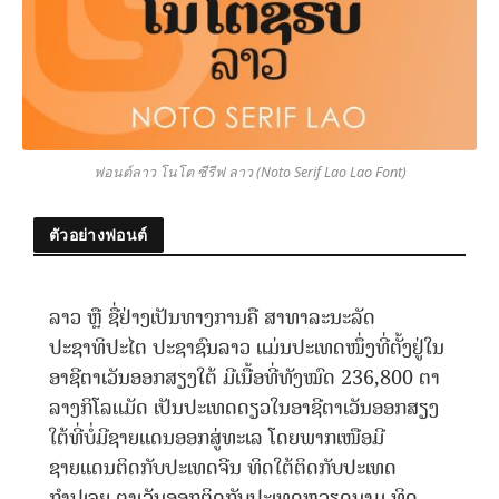
ฟอนต์ลาว โนโต ซีรีฟ ลาว (Noto Serif Lao Lao Font)
ตัวอย่างฟอนต์
ລາວ ຫຼື ຊື່ຢ່າງເປັນທາງການຄື ສາທາລະນະລັດ
ປະຊາທິປະໄຕ ປະຊາຊົນລາວ ແມ່ນປະເທດໜຶ່ງທີ່ຕັ້ງຢູ່ໃນ
ອາຊີຕາເວັນອອກສຽງໃຕ້ ມີເນື້ອທີ່ທັງໝົດ 236,800 ຕາ
ລາງກິໂລແມັດ ເປັນປະເທດດຽວໃນອາຊີຕາເວັນອອກສຽງ
ໃຕ້ທີ່ບໍ່ມີຊາຍແດນອອກສູ່ທະເລ ໂດຍພາກເໜືອມີ
ຊາຍແດນຕິດກັບປະເທດຈີນ ທິດໃຕ້ຕິດກັບປະເທດ
ກຳປູເຈຍ ຕາເວັນອອກຕິດກັບປະເທດຫວຽດນາມ ທິດ