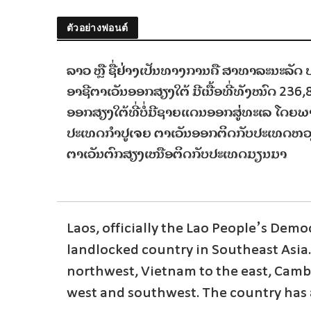
ตัวอย่างฟอนต์
ລາວ ຫຼື ຊື່ຢ່າງເປັນທາງການຄື ສາທາລະນະລັດ 
ອາຊີຕາເວັນອອກສຽງໃຕ້ ມີເນື້ອທີ່ທັງໝົດ 23
ອອກສຽງໃຕ້ທີ່ບໍ່ມີຊາຍແດນອອກສູ່ທະເລ ໂດຍ
ປະເທດກຳປູເຈຍ ຕາເວັນອອກຕິດກັບປະເທດຫວ
ຕາເວັນຕົກສຽງເໜືອຕິດກັບປະເທດມຽນມາ
Laos, officially the Lao People’s Democ
landlocked country in Southeast Asia.
northwest, Vietnam to the east, Camb
west and southwest. The country has 