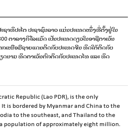
ປະຊາທິປະໄຕ ປະຊາຊົນລາວ ແມ່ນປະເທດໜຶ່ງທີ່ຕັ້ງຢູ່ໃນ
6,800 ຕາລາງກິໂລແມັດ ເປັນປະເທດດຽວໃນອາຊີຕາເວັນ
ພາກເໜືອມີຊາຍແດນຕິດກັບປະເທດຈີນ ທິດໃຕ້ຕິດກັບ
ຽດນາມ ທິດຕາເວັນຕົກຕິດກັບປະເທດໄທ ແລະ ທິດ
ratic Republic (Lao PDR), is the only
 It is bordered by Myanmar and China to the
odia to the southeast, and Thailand to the
a population of approximately eight million.