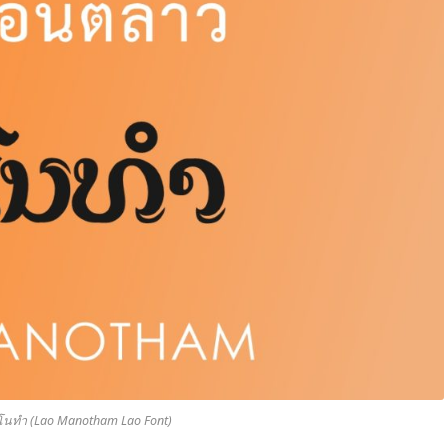
นทำ (Lao Manotham Lao Font)