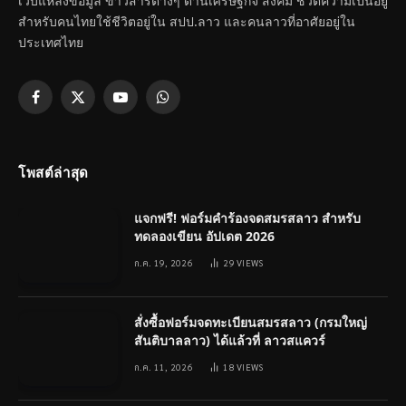
เว็บแหล่งข้อมูล ข่าวสารต่างๆ ด้านเศรษฐกิจ สังคม ชีวิตความเป็นอยู่
สำหรับคนไทยใช้ชีวิตอยู่ใน สปป.ลาว และคนลาวที่อาศัยอยู่ใน
ประเทศไทย
Facebook
X
YouTube
WhatsApp
(Twitter)
โพสต์ล่าสุด
แจกฟรี! ฟอร์มคำร้องจดสมรสลาว สำหรับ
ทดลองเขียน อัปเดต 2026
ก.ค. 19, 2026
29
VIEWS
สั่งซื้อฟอร์มจดทะเบียนสมรสลาว (กรมใหญ่
สันติบาลลาว) ได้แล้วที่ ลาวสแควร์
ก.ค. 11, 2026
18
VIEWS