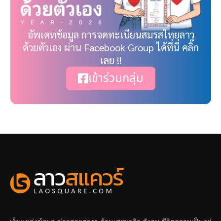
อัพเดทข้อมูล การจดทะเบียนสมรสไทยลาว
ด้วยตัวเอง ผ่าน Facebook Group ได้ที่นี่ คลิ๊ก
เลย !!
เข้าร่วมกลุ่ม