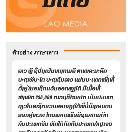
ตัวอย่าง ภาษาลาว
ລາວ ຫຼື ຊື່ຢ່າງເປັນທາງການຄື ສາທາລະນະລັດ
ປະຊາທິປະໄຕ ປະຊາຊົນລາວ ແມ່ນປະເທດໜຶ່ງທີ່
ຕັ້ງຢູ່ໃນອາຊີຕາເວັນອອກສຽງໃຕ້ ມີເນື້ອທີ່
ທັງໝົດ 236,800 ຕາລາງກິໂລແມັດ ເປັນປະເທດ
ດຽວໃນອາຊີຕາເວັນອອກສຽງໃຕ້ທີ່ບໍ່ມີຊາຍແດນ
ອອກສູ່ທະເລ ໂດຍພາກເໜືອມີຊາຍແດນຕິດ
ກັບປະເທດຈີນ ທິດໃຕ້ຕິດກັບປະເທດກຳປູເຈຍ