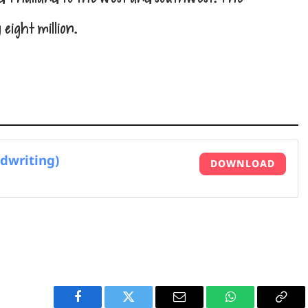
eight million.
ndwriting)
DOWNLOAD
Facebook
Twitter
Email
WhatsApp
Copy