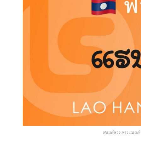
ฟอนต์ลาว ลาว แฮนด์ ไร