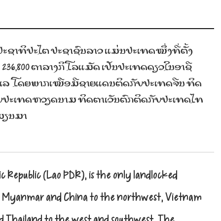
ດ ປະຊາທິປະໄຕ ປະຊາຊົນລາວ ແມ່ນປະເທດໜຶ່ງທີ່ຕັ້ງ
ໝົດ 236,800 ຕາລາງກິໂລແມັດ ເປັນປະເທດດຽວໃນອາຊີ
ທະເລ ໂດຍພາກເໜືອມີຊາຍແດນຕິດກັບປະເທດຈີນ ທິດ
ກັບປະເທດຫວຽດນາມ ທິດຕາເວັນຕົກຕິດກັບປະເທດໄທ
ດມຽນມາ
c Republic (Lao PDR), is the only landlocked
d by Myanmar and China to the northwest, Vietnam
nd Thailand to the west and southwest. The