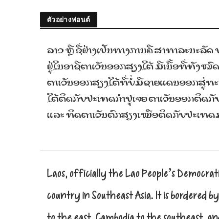
ตัวอย่างฟอนต์
ລາວ ຫຼື ຊື່ຢ່າງເປັນທາງການຄື ສາທາລະນະລັ
ຢູ່ໃນອາຊີຕາເວັນອອກສຽງໃຕ້ ມີເນື້ອທີ່ທັງ
ຕາເວັນອອກສຽງໃຕ້ທີ່ບໍ່ມີຊາຍແດນອອກສູ່
ໃຕ້ຕິດກັບປະເທດກຳປູເຈຍ ຕາເວັນອອກຕິດ
ແລະ ທິດຕາເວັນຕົກສຽງເໜືອຕິດກັບປະເທ
Laos, officially the Lao People’s Democrati
country in Southeast Asia. It is bordere
to the east, Cambodia to the southeast, a