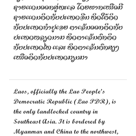
ຊາຍແດນອອກສູ່ທະເລ ໂດຍພາກເໜືອມີ
ຊາຍແດນຕິດກັບປະເທດຈີນ ທິດໃຕ້ຕິດ
ກັບປະເທດກຳປູເຈຍ ຕາເວັນອອກຕິດກັບ
ປະເທດຫວຽດນາມ ທິດຕາເວັນຕົກຕິດ
ກັບປະເທດໄທ ແລະ ທິດຕາເວັນຕົກສຽງ
ເໜືອຕິດກັບປະເທດມຽນມາ
Laos, officially the Lao People’s
Democratic Republic (Lao PDR), is
the only landlocked country in
Southeast Asia. It is bordered by
Myanmar and China to the northwest,