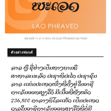
ฟอนต์ลาว ลาว พระเวช (Lao Phraved Lao Font)
ตัวอย่างฟอนต์
ລາວ ຫຼື ຊື່ຢ່າງເປັນທາງການຄື
ສາທາລະນະລັດ ປະຊາທິປະໄຕ ປະຊາຊົນ
ລາວ ແມ່ນປະເທດໜຶ່ງທີ່ຕັ້ງຢູ່ໃນອາຊີ
ຕາເວັນອອກສຽງໃຕ້ ມີເນື້ອທີ່ທັງໝົດ
236,800 ຕາລາງກິໂລແມັດ ເປັນປະເທດ
ດຽວໃນອາຊີຕາເວັນອອກສຽງໃຕ້ທີ່ບໍ່ມີ