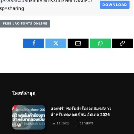
qAsB85Aad3hkimfBNmKZhuSN6mVlAuFU?
DOWNLOAD
sp=sharing
FREE LAO FONTS ONLINE
Facebook
Twitter
Email
WhatsApp
Copy
Link
โพสต์ล่าสุด
แจกฟรี! ฟอร์มคำร้องจดสมรสลาว
สำหรับทดลองเขียน อัปเดต 2026
ก.ค. 19, 2026
28
VIEWS