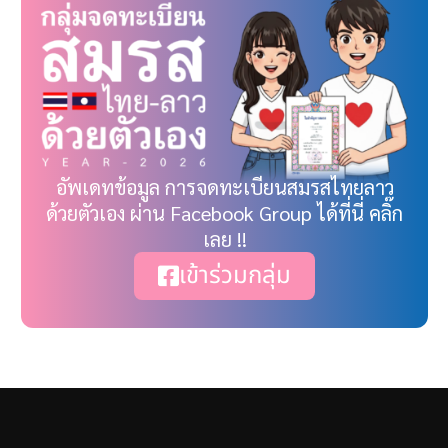
อัพเดทข้อมูล การจดทะเบียนสมรสไทยลาว
ด้วยตัวเอง ผ่าน Facebook Group ได้ที่นี่ คลิ๊ก
เลย !!
เข้าร่วมกลุ่ม