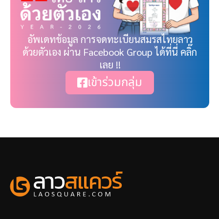
อัพเดทข้อมูล การจดทะเบียนสมรสไทยลาว
ด้วยตัวเอง ผ่าน Facebook Group ได้ที่นี่ คลิ๊ก
เลย !!
เข้าร่วมกลุ่ม