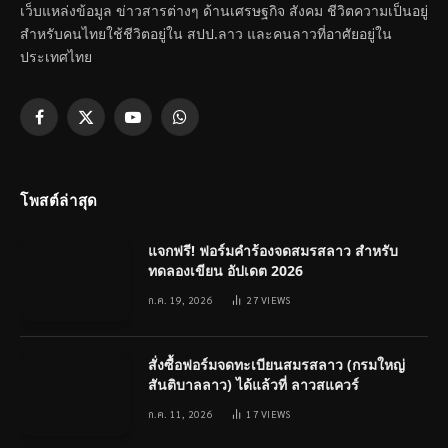
เว็บแหล่งข้อมูล ข่าวสารต่างๆ ด้านเศรษฐกิจ สังคม ชีวิตความเป็นอยู่
สำหรับคนไทยใช้ชีวิตอยู่ใน สปป.ลาว และคนลาวที่อาศัยอยู่ใน
ประเทศไทย
Facebook
X
YouTube
WhatsApp
(Twitter)
โพสต์ล่าสุด
แจกฟรี! ฟอร์มคำร้องจดสมรสลาว สำหรับ
ทดลองเขียน อัปเดต 2026
ก.ค. 19, 2026
27
VIEWS
สั่งซื้อฟอร์มจดทะเบียนสมรสลาว (กรมใหญ่
สันติบาลลาว) ได้แล้วที่ ลาวสแควร์
ก.ค. 11, 2026
17
VIEWS