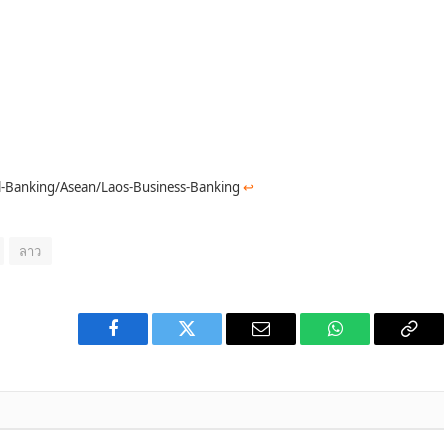
al-Banking/Asean/Laos-Business-Banking
↩︎
ลาว
Facebook
Twitter
Email
WhatsApp
Copy
Link