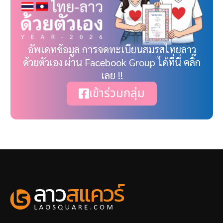
อัพเดทข้อมูล การจดทะเบียนสมรสไทยลาว
ด้วยตัวเอง ผ่าน Facebook Group ได้ที่นี่ คลิ๊ก
เลย !!
เข้าร่วมกลุ่ม