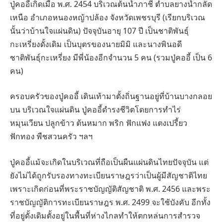
ปู่คออี้เกิดเมื่อ พ.ศ. 2454 บริเวณต้นน้ำภาชี ตําบลยางน้ำกลัด
เหนือ อําเภอหนองหญ้าปล้อง จังหวัดเพชรบุรี (เรียกบริเวณ
นั้นว่าบ้านใจแผ่นดิน) ปัจจุบันอายุ 107 ปี เป็นชาติพันธุ์
กะเหรี่ยงดั้งเดิม เป็นบุตรของนายมิมิ และนางพินอดี
ชาติพันธุ์กะเหรี่ยง มีพี่น้องอีกจํานวน 5 คน (รวมปู่คออี้ เป็น 6
คน)
ครอบครัวของปู่คออี้ เดินเท้ามาตั้งถิ่นฐานอยู่ที่บ้านบางกลอย
บน บริเวณใจแผ่นดิน ปู่คออี้ดํารงชีวิตโดยการทําไร่
หมุนเวียน ปลูกข้าว ต้นหมาก พริก ฟักแฟง แตงเปรี้ยว
ฟักทอง พืชสวนครัว ฯลฯ
ปู่คออี้แม้จะเกิดในบริเวณที่ถือเป็นผืนแผ่นดินไทยปัจจุบัน แต่
ยังไม่ได้ถูกรับรองทางทะเบียนราษฎรว่าเป็นผู้มีสัญชาติไทย
เพราะเกิดก่อนที่พระราชบัญญัติสัญชาติ พ.ศ. 2456 และพระ
ราชบัญญัติการทะเบียนราษฎร พ.ศ. 2499 จะใช้บังคับ อีกทั้ง
ที่อยู่ดั้งเดิมตั้งอยู่ในพื้นที่ห่างไกลทําให้ตกหล่นการสํารวจ