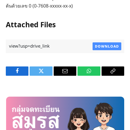
ต้นด้วยเลข 0 (0-7608-xxxxx-xx-x)
Attached Files
view?usp=drive_link
DOWNLOAD
Facebook
Twitter
Email
WhatsApp
Copy
Link