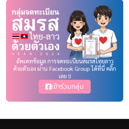
อัพเดทข้อมูล การจดทะเบียนสมรสไทยลาว
ด้วยตัวเอง ผ่าน Facebook Group ได้ที่นี่ คลิ๊ก
เลย !!
เข้าร่วมกลุ่ม