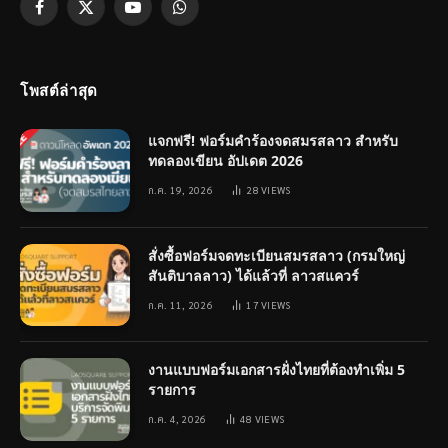
Facebook
X
YouTube
WhatsApp
(Twitter)
โพสต์ล่าสุด
แจกฟรี! ฟอร์มคำร้องจดสมรสลาว สำหรับ
ทดลองเขียน อัปเดต 2026
ก.ค. 19, 2026
28
VIEWS
สั่งซื้อฟอร์มจดทะเบียนสมรสลาว (กรมใหญ่
สันติบาลลาว) ได้แล้วที่ ลาวสแควร์
ก.ค. 11, 2026
17
VIEWS
งานแบบฟอร์มเอกสารฝั่งไทยที่ต้องทำเพิ่ม 5
รายการ
ก.ค. 4, 2026
48
VIEWS