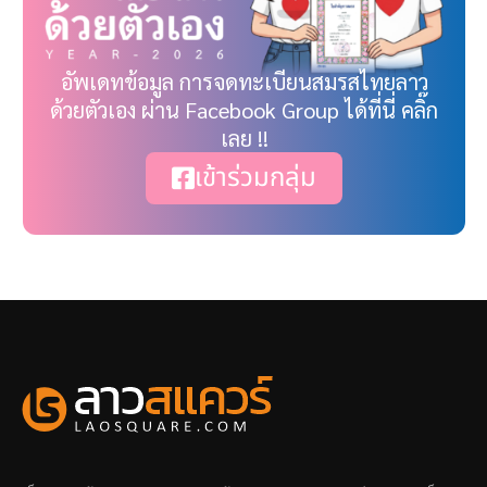
อัพเดทข้อมูล การจดทะเบียนสมรสไทยลาว
ด้วยตัวเอง ผ่าน Facebook Group ได้ที่นี่ คลิ๊ก
เลย !!
เข้าร่วมกลุ่ม