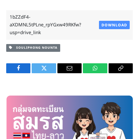
1bZZdF4-
aXDMNL5tPLne_rpYGxw49RKfw?
DOWNLOAD
usp=drive_link
SOULIPHONG NOUNTA
Facebook
Twitter
Email
WhatsApp
Copy
Link