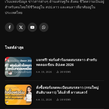
เว็บแหล่งข้อมูล ข่าวสารต่างๆ ด้านเศรษฐกิจ สังคม ชีวิตความเป็นอยู่
สำหรับคนไทยใช้ชีวิตอยู่ใน สปป.ลาว และคนลาวที่อาศัยอยู่ใน
ประเทศไทย
Facebook
X
YouTube
WhatsApp
(Twitter)
โพสต์ล่าสุด
แจกฟรี! ฟอร์มคำร้องจดสมรสลาว สำหรับ
ทดลองเขียน อัปเดต 2026
ก.ค. 19, 2026
28
VIEWS
สั่งซื้อฟอร์มจดทะเบียนสมรสลาว (กรมใหญ่
สันติบาลลาว) ได้แล้วที่ ลาวสแควร์
ก.ค. 11, 2026
18
VIEWS