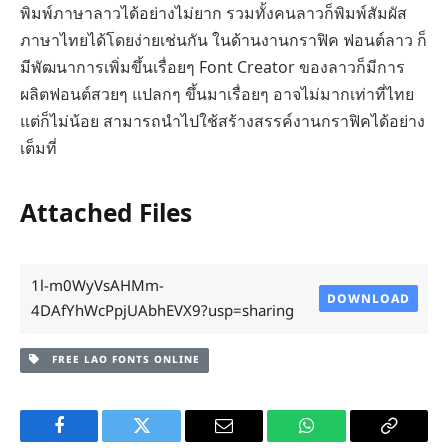
พิมพ์ภาษาลาวได้อย่างไม่ยาก รวมทั้งคนลาวก็พิมพ์สัมผัส
ภาษาไทยได้โดยง่ายเช่นกัน ในด้านงานกราฟิค ฟอนต์ลาว ก็
มีพัฒนาการเพิ่มขึ้นเรื่อยๆ Font Creator ของลาวก็มีการ
ผลิตฟอนต์สวยๆ แปลกๆ ขึ้นมาเรื่อยๆ อาจไม่มากเท่าที่ไทย
แต่ก็ไม่น้อย สามารถนำไปใช้สร้างสรรค์งานกราฟิคได้อย่าง
เต็มที่
Attached Files
1l-m0WyVsAHMm-
DOWNLOAD
4DAfYhWcPpjUAbhEVX9?usp=sharing
FREE LAO FONTS ONLINE
Facebook
Twitter
Email
WhatsApp
Copy