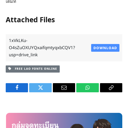
เต็มที่
Attached Files
1xVkLKu-
O4sZuOXUYQxaifqmtyqxbCQV1?
DOWNLOAD
usp=drive_link
FREE LAO FONTS ONLINE
Facebook
Twitter
Email
WhatsApp
Copy
Link