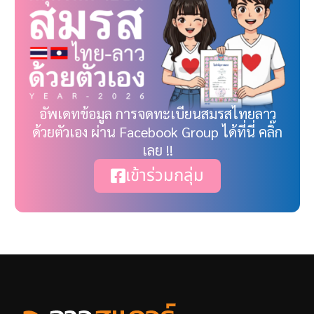
อัพเดทข้อมูล การจดทะเบียนสมรสไทยลาว
ด้วยตัวเอง ผ่าน Facebook Group ได้ที่นี่ คลิ๊ก
เลย !!
เข้าร่วมกลุ่ม