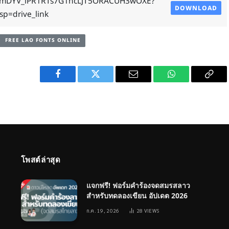
mDYV_iPR1RTs7G1ncLJT5ORACUH3wOXE?
DOWNLOAD
sp=drive_link
FREE LAO FONTS ONLINE
Facebook
Twitter
Email
WhatsApp
Copy
Link
โพสต์ล่าสุด
แจกฟรี! ฟอร์มคำร้องจดสมรสลาว
สำหรับทดลองเขียน อัปเดต 2026
ก.ค. 19, 2026
28
VIEWS