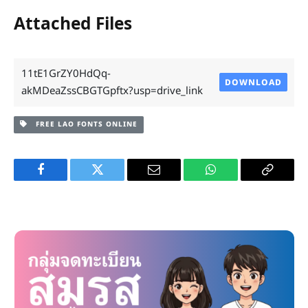
Attached Files
11tE1GrZY0HdQq-
DOWNLOAD
akMDeaZssCBGTGpftx?usp=drive_link
FREE LAO FONTS ONLINE
Facebook
Twitter
Email
WhatsApp
Copy
Link