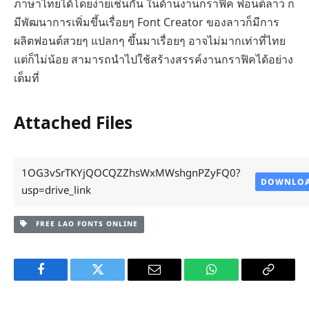
ภาษาไทยได้โดยง่ายเช่นกัน ในด้านงานกราฟิค ฟอนต์ลาว ก็
มีพัฒนาการเพิ่มขึ้นเรื่อยๆ Font Creator ของลาวก็มีการ
ผลิตฟอนต์สวยๆ แปลกๆ ขึ้นมาเรื่อยๆ อาจไม่มากเท่าที่ไทย
แต่ก็ไม่น้อย สามารถนำไปใช้สร้างสรรค์งานกราฟิคได้อย่าง
เต็มที่
Attached Files
1OG3vSrTKYjQOCQZZhsWxMWshgnPZyFQ0?
DOWNLO
usp=drive_link
FREE LAO FONTS ONLINE
Facebook
Twitter
Email
WhatsApp
Copy
Link