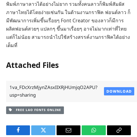
พิมพ์ภาษาลาวได้อย่างไม่ยาก รวมทั้งคนลาวก็พิมพ์สัมผัส
ภาษาไทยได้โดยง่ายเช่นกัน ในด้านงานกราฟิค ฟอนต์ลาว ก็
มีพัฒนาการเพิ่มขึ้นเรื่อยๆ Font Creator ของลาวก็มีการ
ผลิตฟอนต์สวยๆ แปลกๆ ขึ้นมาเรื่อยๆ อาจไม่มากเท่าที่ไทย
แต่ก็ไม่น้อย สามารถนำไปใช้สร้างสรรค์งานกราฟิคได้อย่าง
เต็มที่
Attached Files
1va_FDcXrzMjynZAsxIIXRjHUmjqO2APU?
DOWNLOAD
usp=sharing
FREE LAO FONTS ONLINE
Facebook
Twitter
Email
WhatsApp
Copy