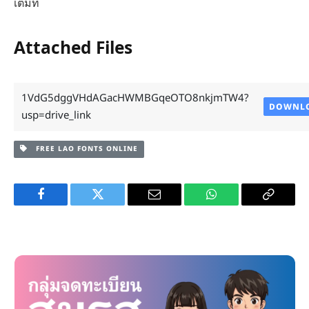
เต็มที่
Attached Files
1VdG5dggVHdAGacHWMBGqeOTO8nkjmTW4?
DOWNL
usp=drive_link
FREE LAO FONTS ONLINE
Facebook
Twitter
Email
WhatsApp
Copy
Link