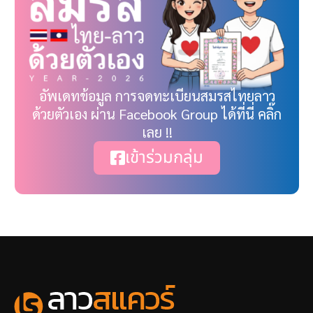
อัพเดทข้อมูล การจดทะเบียนสมรสไทยลาว
ด้วยตัวเอง ผ่าน Facebook Group ได้ที่นี่ คลิ๊ก
เลย !!
เข้าร่วมกลุ่ม