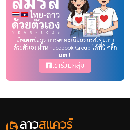
อัพเดทข้อมูล การจดทะเบียนสมรสไทยลาว
ด้วยตัวเอง ผ่าน Facebook Group ได้ที่นี่ คลิ๊ก
เลย !!
เข้าร่วมกลุ่ม