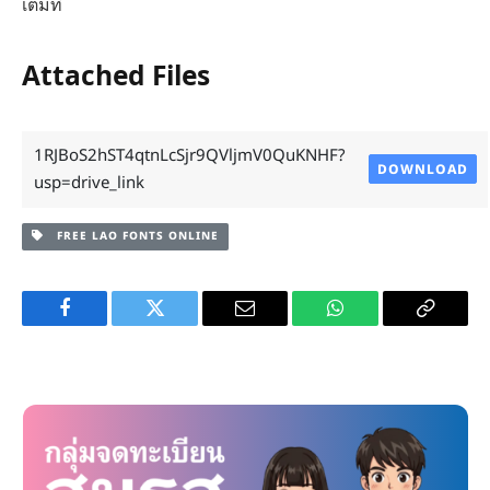
เต็มที่
Attached Files
1RJBoS2hST4qtnLcSjr9QVljmV0QuKNHF?
DOWNLOAD
usp=drive_link
FREE LAO FONTS ONLINE
Facebook
Twitter
Email
WhatsApp
Copy
Link