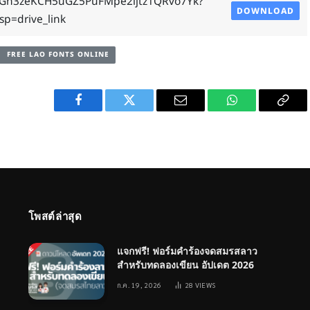
Gn3zeKCH5uGZ5PuFMpe2ljtz1QRvo7Yk?
DOWNLOAD
sp=drive_link
FREE LAO FONTS ONLINE
Facebook
Twitter
Email
WhatsApp
Copy
Link
โพสต์ล่าสุด
แจกฟรี! ฟอร์มคำร้องจดสมรสลาว
สำหรับทดลองเขียน อัปเดต 2026
ก.ค. 19, 2026
28
VIEWS