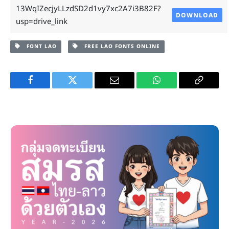
13WqIZecjyLLzdSD2d1vy7xc2A7i3B82F?
DOWNLOAD
usp=drive_link
FONT LAO
FREE LAO FONTS ONLINE
Facebook
Twitter
Email
WhatsApp
Copy
Link