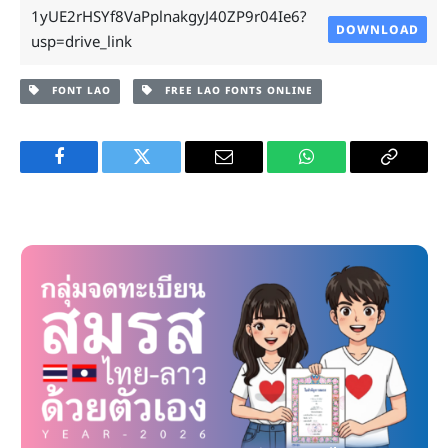
1yUE2rHSYf8VaPplnakgyJ40ZP9r04Ie6?
DOWNLOAD
usp=drive_link
FONT LAO
FREE LAO FONTS ONLINE
Facebook
Twitter
Email
WhatsApp
Copy
Link