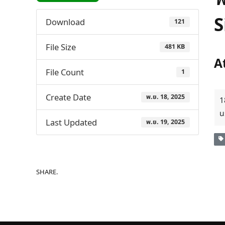
S
Download
121
File Size
481 KB
A
File Count
1
Create Date
พ.ย. 18, 2025
1
u
Last Updated
พ.ย. 19, 2025
SHARE.