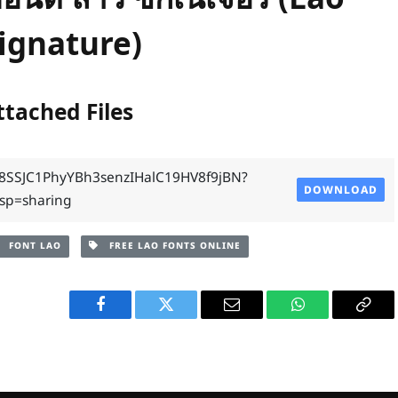
ignature)
ttached Files
8SSJC1PhyYBh3senzIHalC19HV8f9jBN?
DOWNLOAD
sp=sharing
FONT LAO
FREE LAO FONTS ONLINE
Facebook
Twitter
Email
WhatsApp
Copy
Link