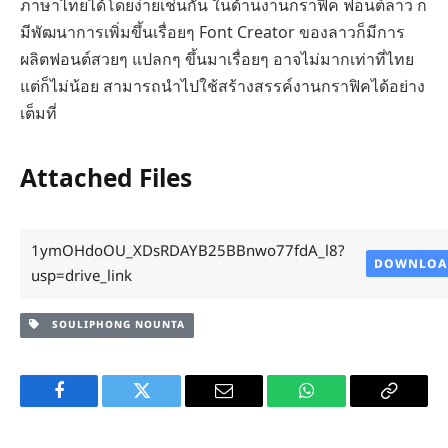
ภาษาไทยได้โดยง่ายเช่นกัน ในด้านงานกราฟิค ฟอนต์ลาว ก็
มีพัฒนาการเพิ่มขึ้นเรื่อยๆ Font Creator ของลาวก็มีการ
ผลิตฟอนต์สวยๆ แปลกๆ ขึ้นมาเรื่อยๆ อาจไม่มากเท่าที่ไทย
แต่ก็ไม่น้อย สามารถนำไปใช้สร้างสรรค์งานกราฟิคได้อย่าง
เต็มที่
Attached Files
1ymOHdoOU_XDsRDAYB25BBnwo77fdA_l8?
DOWNLOA
usp=drive_link
SOULIPHONG NOUNTA
Facebook
Twitter
Email
WhatsApp
Copy
Link