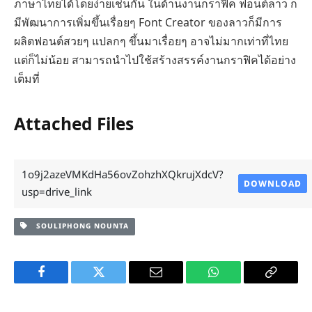
ภาษาไทยได้โดยง่ายเช่นกัน ในด้านงานกราฟิค ฟอนต์ลาว ก็
มีพัฒนาการเพิ่มขึ้นเรื่อยๆ Font Creator ของลาวก็มีการ
ผลิตฟอนต์สวยๆ แปลกๆ ขึ้นมาเรื่อยๆ อาจไม่มากเท่าที่ไทย
แต่ก็ไม่น้อย สามารถนำไปใช้สร้างสรรค์งานกราฟิคได้อย่าง
เต็มที่
Attached Files
1o9j2azeVMKdHa56ovZohzhXQkrujXdcV?
DOWNLOAD
usp=drive_link
SOULIPHONG NOUNTA
Facebook
Twitter
Email
WhatsApp
Copy
Link