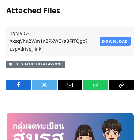
Attached Files
1qMViO-
XxsqVhu2Wm1nZPXWE1aBFITQgp?
DOWNLOAD
usp=drive_link
K. SIMTHEPHRAKAYSONE
Facebook
Twitter
Email
WhatsApp
Copy
Link