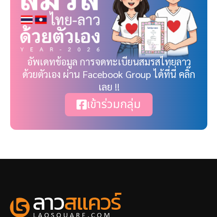
อัพเดทข้อมูล การจดทะเบียนสมรสไทยลาว
ด้วยตัวเอง ผ่าน Facebook Group ได้ที่นี่ คลิ๊ก
เลย !!
เข้าร่วมกลุ่ม