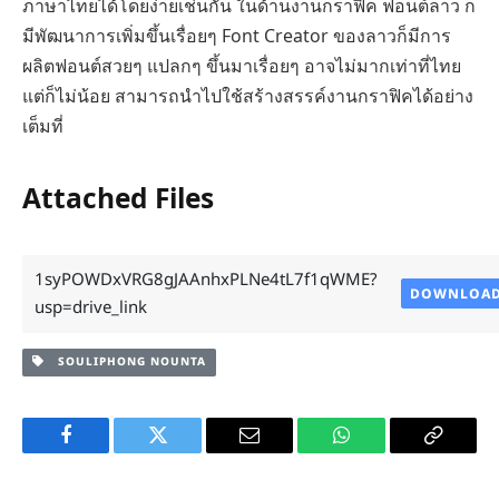
ภาษาไทยได้โดยง่ายเช่นกัน ในด้านงานกราฟิค ฟอนต์ลาว ก็
มีพัฒนาการเพิ่มขึ้นเรื่อยๆ Font Creator ของลาวก็มีการ
ผลิตฟอนต์สวยๆ แปลกๆ ขึ้นมาเรื่อยๆ อาจไม่มากเท่าที่ไทย
แต่ก็ไม่น้อย สามารถนำไปใช้สร้างสรรค์งานกราฟิคได้อย่าง
เต็มที่
Attached Files
1syPOWDxVRG8gJAAnhxPLNe4tL7f1qWME?
DOWNLOA
usp=drive_link
SOULIPHONG NOUNTA
Facebook
Twitter
Email
WhatsApp
Copy
Link