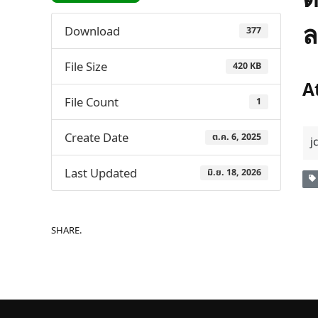
ล
Download
377
File Size
420 KB
A
File Count
1
Create Date
ต.ค. 6, 2025
j
Last Updated
มิ.ย. 18, 2026
SHARE.