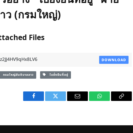
าว (กรมใหญ่)
ttached Files
cz2JJ4HV9qHx8LV6
DOWNLOAD
กรมใหญ่สันติบาลลาว
ใบยั่งยืนที่อยู่
Facebook
Twitter
Email
WhatsApp
Copy
Link