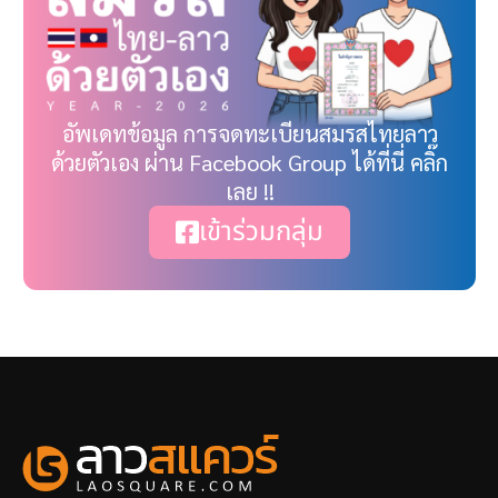
อัพเดทข้อมูล การจดทะเบียนสมรสไทยลาว
ด้วยตัวเอง ผ่าน Facebook Group ได้ที่นี่ คลิ๊ก
เลย !!
เข้าร่วมกลุ่ม