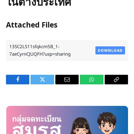
ในต่างประเทศ
Attached Files
13SC2LS11sfqkcm5B_1-
DOWNLOAD
7aeCyrnCJUQFH?usp=sharing
Facebook
Twitter
Email
WhatsApp
Copy
Link