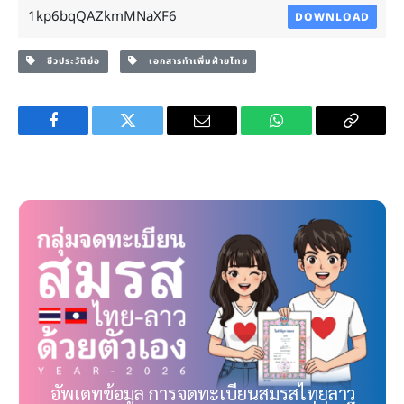
1kp6bqQAZkmMNaXF6
DOWNLOAD
ชีวประวัติย่อ
เอกสารทำเพิ่มฝ่ายไทย
Facebook
Twitter
Email
WhatsApp
Copy
Link
อัพเดทข้อมูล การจดทะเบียนสมรสไทยลาว