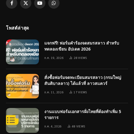
Facebook
X
YouTube
WhatsApp
(Twitter)
โพสต์ล่าสุด
แจกฟรี! ฟอร์มคำร้องจดสมรสลาว สำหรับ
ทดลองเขียน อัปเดต 2026
ก.ค. 19, 2026
28
VIEWS
สั่งซื้อฟอร์มจดทะเบียนสมรสลาว (กรมใหญ่
สันติบาลลาว) ได้แล้วที่ ลาวสแควร์
ก.ค. 11, 2026
17
VIEWS
งานแบบฟอร์มเอกสารฝั่งไทยที่ต้องทำเพิ่ม 5
รายการ
ก.ค. 4, 2026
48
VIEWS