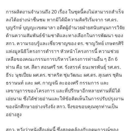
การผลิตงานจำนวนถึง 20 เรื่อง ในชุดนี้คงไม่สามารถสำเร็จ
ลงได้อย่างน่าชื่นชม หากมิได้มีความคิดริเริ่มจาก รศ.ดร.
บุญรักษ์ บุญญะเขตมาลา อดีตผู้อำนวยฝ่ายสนับสนุนการวิจัย
ด้านความสัมพันธ์ข้ามชาดิและทางเลือกในการพัฒนา ของ
สกว. ความรอบรู้และเชี่ยวชาญของ ดร. ชาญวิทย์ เกษตรศิริ
แห่งมูลนิธิโครงการดำราฯ หัวหน้าโครงการนี้ ความช่วย
เหลือของคณะกรรมการบริหารโครงการท่านอื่น ๆ อีก 6
ท่าน คือ รศ. สีดา สอนศรี รศ. รังสรรค์ ธนะพรพันธุ์ รศ.ดร.
ธีระ นุชเปี่ยม ผศ.ดร. ชาคริด ชุ่มวัฒนะ ผศ.ดร. สุเนตร ชุติน
ธรานนท์ และ ผศ. กาญจนี ละอองศรี กรรมการ และ
เลขานุการของโครงการ และที่ปรึกษาอีกหลายท่านที่มิได้
เอ่ยนาม ซึ่งได้ช่วยอ่านและให้ข้อคิดเห็นในการปรับปรุงงาน
ของนักศึกษาอย่างจริงจัง สกว. จึงขอขอบคุณทุกท่านเป็น
อย่างสูง
สกว. หวังว่าหนังสือเล่มนี้ ซึ่งสอดคล้องกับอุดมการณ์ของ