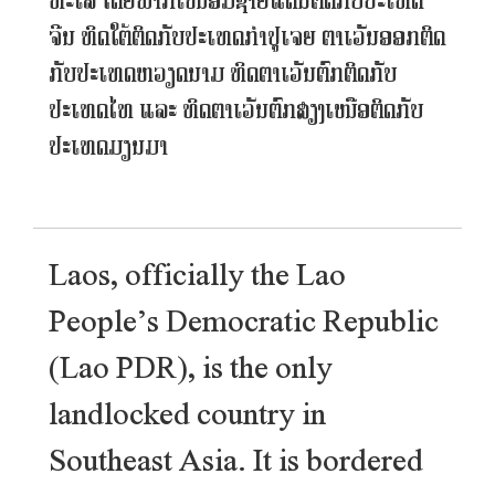
ທະເລ ໂດຍພາກເໜືອມີຊາຍແດນຕິດກັບປະເທດ
ຈີນ ທິດໃຕ້ຕິດກັບປະເທດກຳປູເຈຍ ຕາເວັນອອກຕິດ
ກັບປະເທດຫວຽດນາມ ທິດຕາເວັນຕົກຕິດກັບ
ປະເທດໄທ ແລະ ທິດຕາເວັນຕົກສຽງເໜືອຕິດກັບ
ປະເທດມຽນມາ
Laos, officially the Lao
People’s Democratic Republic
(Lao PDR), is the only
landlocked country in
Southeast Asia. It is bordered