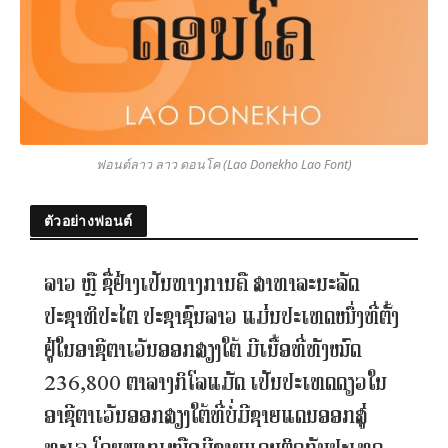
ฟอนต์ลาว ลาว ดอนโค (Lao Donekho Lao Font)
ตัวอย่างฟอนต์
ລາວ ຫຼື ຊື່ຢ່າງເປັນທາງການຄື ສາທາລະນະລັດ
ປະຊາທິປະໄຕ ປະຊາຊົນລາວ ແມ່ນປະເທດໜຶ່ງທີ່ຕັ້ງ
ຢູ່ໃນອາຊີຕາເວັນອອກສຽງໃຕ້ ມີເນື້ອທີ່ທັງໝົດ
236,800 ຕາລາງກິໂລແມັດ ເປັນປະເທດດຽວໃນ
ອາຊີຕາເວັນອອກສຽງໃຕ້ທີ່ບໍ່ມີຊາຍແດນອອກສູ່