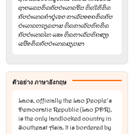
ຊາຍແດນຕິດກັບປະເທດຈີນ ທິດໃຕ້ຕິດ
ກັບປະເທດກຳປູເຈຍ ຕາເວັນອອກຕິດກັບ
ປະເທດຫວຽດນາມ ທິດຕາເວັນຕົກຕິດ
ກັບປະເທດໄທ ແລະ ທິດຕາເວັນຕົກສຽງ
ເໜືອຕິດກັບປະເທດມຽນມາ
ตัวอย่าง ภาษาอังกฤษ
Laos, officially the Lao People’s
Democratic Republic (Lao PDR),
is the only landlocked country in
Southeast Asia. It is bordered by