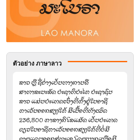
ตัวอย่าง ภาษาลาว
ລາວ ຫຼື ຊື່ຢ່າງເປັນທາງການຄື
ສາທາລະນະລັດ ປະຊາທິປະໄຕ ປະຊາຊົນ
ລາວ ແມ່ນປະເທດໜຶ່ງທີ່ຕັ້ງຢູ່ໃນອາຊີ
ຕາເວັນອອກສຽງໃຕ້ ມີເນື້ອທີ່ທັງໝົດ
236,800 ຕາລາງກິໂລແມັດ ເປັນປະເທດ
ດຽວໃນອາຊີຕາເວັນອອກສຽງໃຕ້ທີ່ບໍ່ມີ
ຊາຍແດນອອກສູ່ທະເລ ໂດຍພາກເໜືອມີ