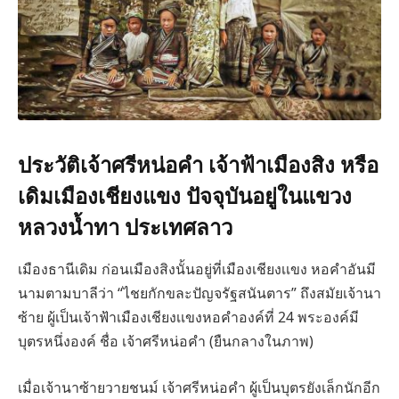
ประวัติเจ้าศรีหน่อคำ เจ้าฟ้าเมืองสิง หรือ
เดิมเมืองเชียงแขง ปัจจุบันอยู่ในแขวง
หลวงน้ำทา ประเทศลาว
เมืองธานีเดิม ก่อนเมืองสิงนั้นอยู่ที่เมืองเชียงเเขง หอคำอันมี
นามตามบาลีว่า “ไชยกักขละปัญจรัฐสนันตาร” ถึงสมัยเจ้านา
ซ้าย ผู้เป็นเจ้าฟ้าเมืองเชียงเเขงหอคำองค์ที่ 24 พระองค์มี
บุตรหนึ่งองค์ ชื่อ เจ้าศรีหน่อคำ (ยืนกลางในภาพ)
เมื่อเจ้านาซ้ายวายชนม์ เจ้าศรีหน่อคำ ผู้เป็นบุตรยังเล็กนักอีก