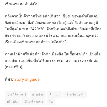
เชียงเเขงหอคำต่อไป
หลังจากนั้นจ้าฟ้าศรีหน่อคำเห็นว่า เชียงเเขงหอคำคับเเคบ
จึงย้ายเวียงมาตั้งที่เวียงจอมทอง เวียงยู้ เเต่ก็ยังคับเเคบอยู่ดี
ในที่สุดใน พ.ศ. 2429/30 เจ้าศรีหน่อคำจึงย้ายเวียงมาที่เมือง
สิง เพราะกว้างขวาง เเละมีไร่นามากมาย เเต่นั้นมาผู้คนจึง
เรียกเมืองเชียงเเขงหอคำว่า “เมืองสิง”
ภาพเจ้าฟ้าศรีหน่อคำ เจ้าฟ้าเมืองสิง ใส่เสื้อเพา/เภ้า เป็นเสื้อ
ลายมังกรแบบจีน ซึ่งได้รับพระราชทานจากพระคระสัดห้อ
(ฮ่องเต้จีน)
ที่มา:
Story of guide
ประวัติศาสตร์
ล้านช้าง
ล้านนา
เจ้าศรีหน่อคำ
เมืองสิง
เมืองเชียงแขง
ไต