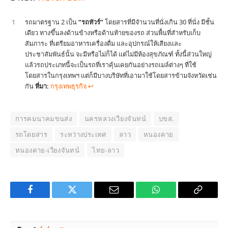
1
รถมาตรฐาน 2 เป็น
“รถทัวร์”
โดยสารที่มีจำนวนที่นั่งเกิน 30 ที่นั่ง มีชั้น
เดียว ทางขึ้นลงด้านข้างหรือด้านท้ายของรถ ส่วนพื้นที่สำหรับเก็บ
สัมภาระ ที่เตรียมอาหารเครื่องดื่ม และอุปกรณ์ให้เสียงและ
ประชาสัมพันธ์นั้น จะมีหรือไม่ก็ได้ แต่ไม่มีห้องสุขภัณฑ์ ทั้งนี้ส่วนใหญ่
แล้วรถประเภทนี้จะเป็นรถที่เราคุ้นเคยกันอย่างรถเมล์ต่างๆ ที่ใช้
โดยสารในกรุงเทพฯ แต่ก็มีบางบริษัทที่เอามาใช้โดยสารข้ามจังหวัดเช่น
กัน
ที่มา:
กรุงเทพธุรกิจ
↩︎
การคมนาคมขนส่ง
นครหลวงเวียงจันทน์
บขส.
รถโดยสาร
ระหว่างประเทศ
ลาว
หนองคาย
หนองคาย-เวียงจันทน์
ไทย-ลาว
Facebook
Twitter
Email
WhatsApp
Copy
Link