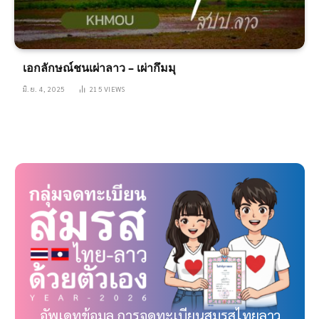
เอกลักษณ์ชนเผ่าลาว – เผ่ากึมมุ
มิ.ย. 4, 2025
215
VIEWS
อัพเดทข้อมูล การจดทะเบียนสมรสไทยลาว